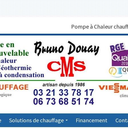
MPE À CHALEUR MARQUISE 6
Pompe à Chaleur chauff
7
e
Solutions de chauffage
Financement
Cont