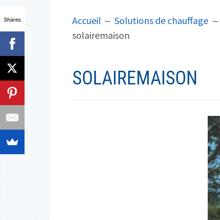
PRINCIPAL
FIL
Accueil
Solutions de chauffage
Shares
D'ARIANE
solairemaison
SOLAIREMAISON