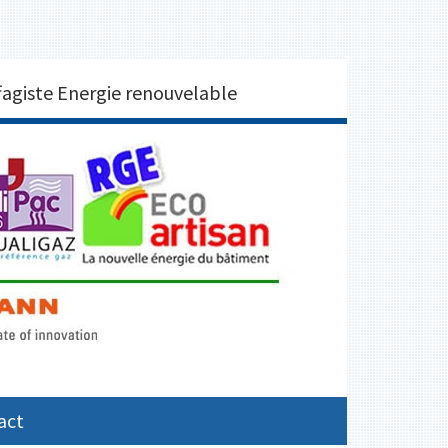
2250 BRUNO DOUAY
agiste Energie renouvelable
act