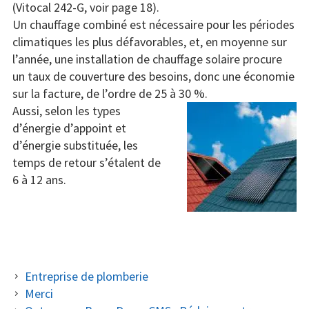
(Vitocal 242-G, voir page 18).
Un chauffage combiné est nécessaire pour les périodes
Radiateurs nouvelle génération
climatiques les plus défavorables, et, en moyenne sur
l’année, une installation de chauffage solaire procure
Financement
un taux de couverture des besoins, donc une économie
Contact
sur la facture, de l’ordre de 25 à 30 %.
Aussi, selon les types
d’énergie d’appoint et
d’énergie substituée, les
temps de retour s’étalent de
6 à 12 ans.
BARRE
Entreprise de plomberie
Merci
LATÉRALE