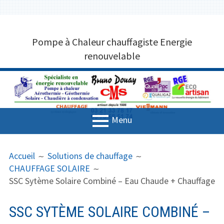
Aller
CHAUFFAGISTE POMPE À CHALEUR
au
Pompe à Chaleur chauffagiste Energie
contenu
MARQUISE 62250 BRUNO DOUAY
renouvelable
CMS 03 21 33 78 17
Menu
MENU
FIL
Accueil
Accueil
Solutions de chauffage
PRINCIPAL
D'ARIANE
CHAUFFAGE SOLAIRE
Entreprise de plomberie
SSC Sytème Solaire Combiné – Eau Chaude + Chauffage
Solutions de chauffage
SSC SYTÈME SOLAIRE COMBINÉ –
Aérothermie et Géothermie