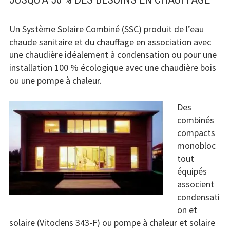
condensation
Gamme Vitocrosal chaudière GAZ sol à
Un Système Solaire Combiné (SSC) produit de l’eau
condensation
chaude sanitaire et du chauffage en association avec
une chaudière idéalement à condensation ou pour une
Gamme Vitodens chaudières gaz murales ou sols à
installation 100 % écologique avec une chaudière bois
condensation
ou une pompe à chaleur.
Gamme Vitoladens chaudière FIOUL à
Des
condensation
combinés
compacts
Chauffage Bois
monobloc
Le chauffage bois
tout
équipés
Chaudière aux granulés
associent
condensati
Chaudière bois à gazéificateur
on et
solaire (Vitodens 343-F) ou pompe à chaleur et solaire
Plancher chauffant radiateur