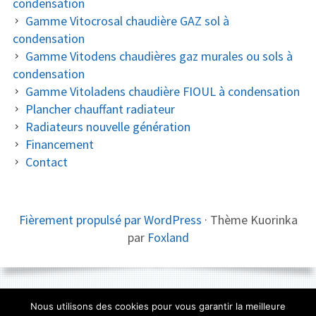
condensation
Gamme Vitocrosal chaudière GAZ sol à
condensation
Gamme Vitodens chaudières gaz murales ou sols à
condensation
Gamme Vitoladens chaudière FIOUL à condensation
Plancher chauffant radiateur
Radiateurs nouvelle génération
Financement
Contact
CONTENU
Fièrement propulsé par WordPress
·
Thème Kuorinka
par
Foxland
DU
PIED
DE
Nous utilisons des cookies pour vous garantir la meilleure