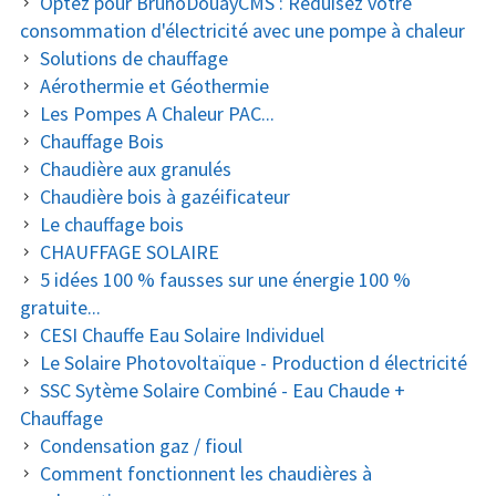
Optez pour BrunoDouayCMS : Réduisez votre
PRINCIPALE
consommation d'électricité avec une pompe à chaleur
Solutions de chauffage
Aérothermie et Géothermie
Les Pompes A Chaleur PAC...
Chauffage Bois
Chaudière aux granulés
Chaudière bois à gazéificateur
Le chauffage bois
CHAUFFAGE SOLAIRE
5 idées 100 % fausses sur une énergie 100 %
gratuite...
CESI Chauffe Eau Solaire Individuel
Le Solaire Photovoltaïque - Production d électricité
SSC Sytème Solaire Combiné - Eau Chaude +
Chauffage
Condensation gaz / fioul
Comment fonctionnent les chaudières à