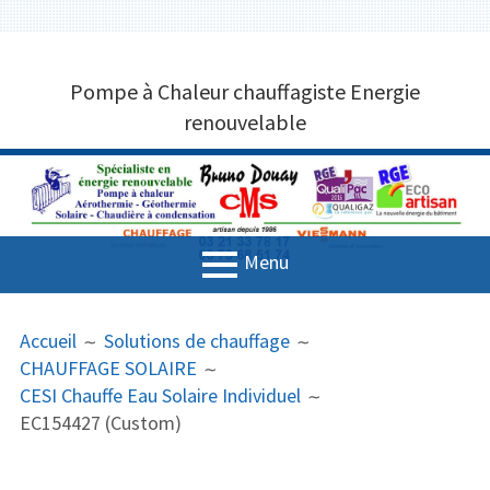
Aller
CHAUFFAGISTE POMPE À CHALEUR
au
Pompe à Chaleur chauffagiste Energie
contenu
MARQUISE 62250 BRUNO DOUAY
renouvelable
CMS 03 21 33 78 17
Menu
MENU
FIL
Accueil
Accueil
Solutions de chauffage
PRINCIPAL
D'ARIANE
CHAUFFAGE SOLAIRE
Entreprise de plomberie
CESI Chauffe Eau Solaire Individuel
Solutions de chauffage
EC154427 (Custom)
Aérothermie et Géothermie