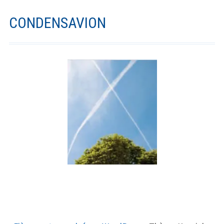
Les Pompes A Chaleur PAC…
CONDENSAVION
CHAUFFAGE SOLAIRE
Le Solaire Photovoltaïque – Production d
électricité
CESI Chauffe Eau Solaire Individuel
SSC Sytème Solaire Combiné – Eau Chaude +
Chauffage
5 idées 100 % fausses sur une énergie 100 %
gratuite…
Condensation gaz / fioul
Comment fonctionnent les chaudières à