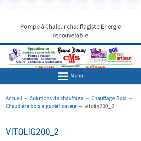
Aller
CHAUFFAGISTE POMPE À CHALEUR
au
Pompe à Chaleur chauffagiste Energie
contenu
MARQUISE 62250 BRUNO DOUAY
renouvelable
CMS 03 21 33 78 17
Menu
MENU
FIL
Accueil
Accueil
Solutions de chauffage
Chauffage Bois
PRINCIPAL
D'ARIANE
Chaudière bois à gazéificateur
vitolig200_2
Entreprise de plomberie
Solutions de chauffage
VITOLIG200_2
Aérothermie et Géothermie