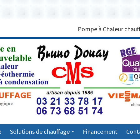
MPE À CHALEUR MARQUISE 6
Pompe à Chaleur chauff
7
e
Solutions de chauffage
Financement
Cont