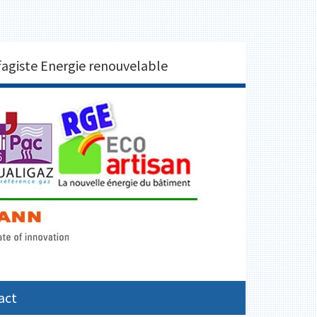
2250 BRUNO DOUAY
agiste Energie renouvelable
act