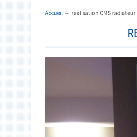
PRINCIPAL
FIL
Accueil
realisation CMS radiateur
D'ARIANE
R