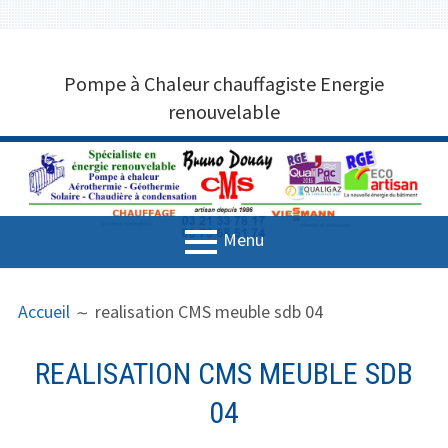
Aller
CHAUFFAGISTE POMPE À CHALEUR
au
Pompe à Chaleur chauffagiste Energie
contenu
MARQUISE 62250 BRUNO DOUAY
renouvelable
CMS 03 21 33 78 17
Menu
MENU
FIL
Accueil
Accueil
realisation CMS meuble sdb 04
PRINCIPAL
D'ARIANE
Entreprise de plomberie
REALISATION CMS MEUBLE SDB
Solutions de chauffage
04
Aérothermie et Géothermie