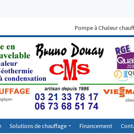
MPE À CHALEUR MARQUISE 6
Pompe à Chaleur chauff
7
e
Solutions de chauffage
Financement
Cont