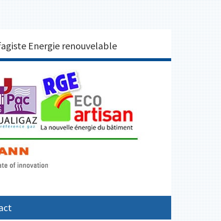
2250 BRUNO DOUAY
agiste Energie renouvelable
act