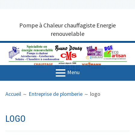
Aller
CHAUFFAGISTE POMPE À CHALEUR
au
Pompe à Chaleur chauffagiste Energie
contenu
MARQUISE 62250 BRUNO DOUAY
renouvelable
CMS 03 21 33 78 17
Menu
MENU
FIL
Accueil
Accueil
Entreprise de plomberie
logo
PRINCIPAL
D'ARIANE
Entreprise de plomberie
Solutions de chauffage
LOGO
Aérothermie et Géothermie